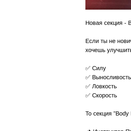
Новая секция - 
⠀
Если ты не нови
хочешь улучшить
✅ Силу
✅ Выносливость
✅ Ловкость
✅ Скорость
⠀
То секция "Body
⠀