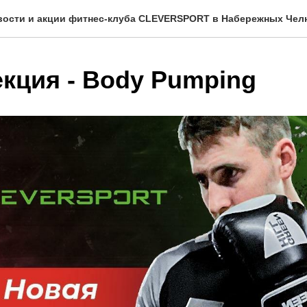
вости и акции фитнес-клуба CLEVERSPORT в Набережных Челн
екция - Body Pumping