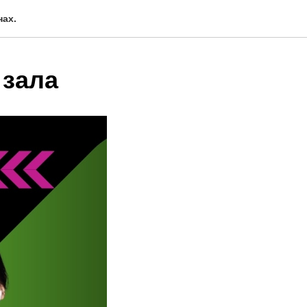
ах.
 зала