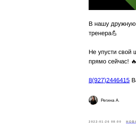
В нашу дружную
тренера💪
⠀
Не упусти свой 
прямо сейчас! 
8(927)2446415
В
Регина А.
2022-01-26 08:00
НОВ