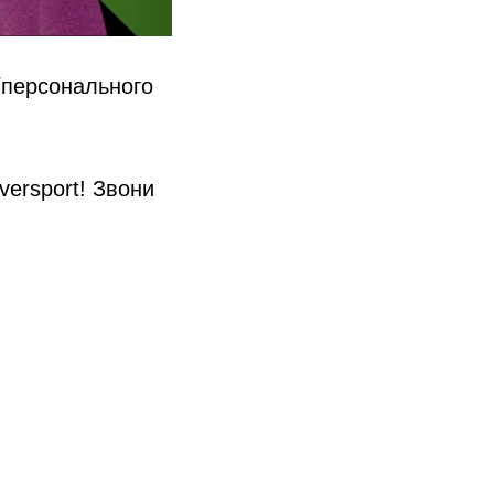
/персонального
versport! Звони