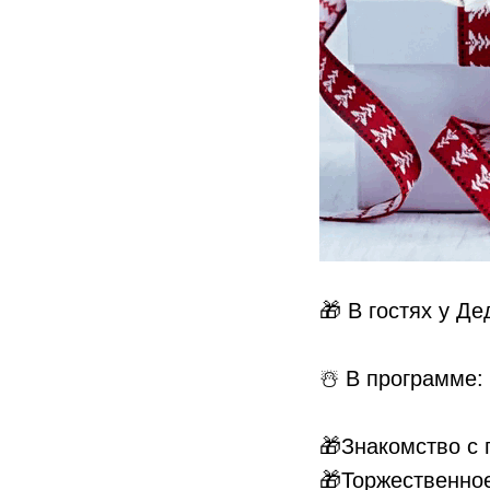
🎁 В гостях у Д
⠀
☃️ В программе:
🎁Знакомство с 
🎁Торжественно