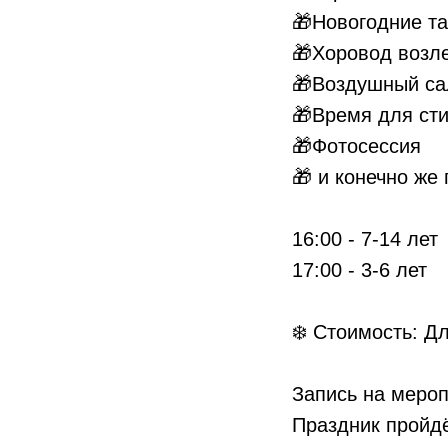
🎁Новогодние та
🎁Хоровод возл
🎁Воздушный са
🎁Время для сти
🎁Фотосессия
🎁 и конечно же 
⠀
16:00 - 7-14 лет
17:00 - 3-6 лет
⠀
❄️ Стоимость: Дл
Запись на мероп
Праздник пройдё