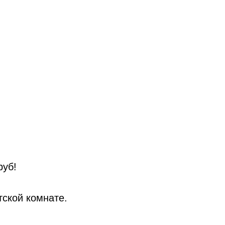
руб!
тской комнате.