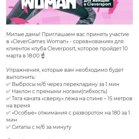
Милые дамы! Приглашаем вас принять участие
в «CleverGames Woman» - соревнованиях для
клиенток клуба Cleverposrt, которое пройдет 10
марта в 18:00 ☝️
⠀
Упражнения, которые вам необходимо будет
выполнить:
✅ Выбросы м/б через перекладину за 1 мин
✅ Наклон с прямыми ногами(гибкость)
✅ Тяга каната «сверху» лёжа на спине – 15 метров
на время
✅ «Особые» отжимания с разворотом на 180 за 1
мин
✅ Ситапы с м/б за минуту
⠀